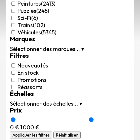
Rechercher des produits...
Peintures
(2413)
Puzzles
(245)
Mon panier
0
Sci-Fi
(6)
0,00
€
Trains
(102)
Connexion / Inscription
Véhicules
(5345)
Marques
Véhicules
Avions
Sélectionner des marques...
▾
Filtres
Bateaux
Trains
Nouveautés
Figurines
En stock
Peintures
Promotions
Réassorts
Accessoires
Échelles
Puzzles
Sélectionner des échelles...
▾
Carte cadeau
Prix
Maquette par marque
Contact
0 €
1 000 €
Appliquer les filtres
Réinitialiser