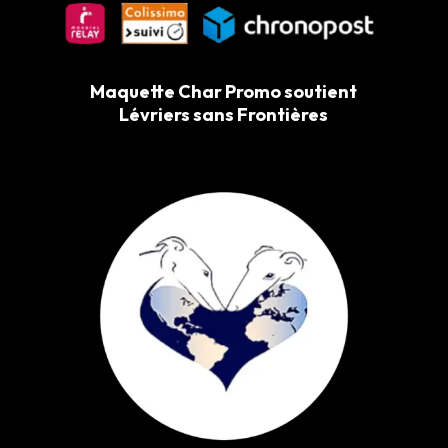
Maquette Char Promo soutient
Lévriers sans Frontières