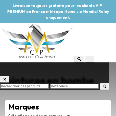
Livraison toujours gratuite pour les clients VIP-
PREMIUM en France métropolitaine via Mondial Relay
uniquement.
Peintures en bombe
Marques
-20%
Pouvoir d'achat