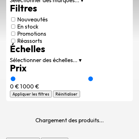
Sélectionner des marques...
▾
Rechercher des produits...
Filtres
Mon panier
0
Nouveautés
0,00
€
En stock
Connexion / Inscription
Promotions
Véhicules
Réassorts
Échelles
Avions
Bateaux
Sélectionner des échelles...
▾
Trains
Prix
Figurines
Peintures
0 €
1 000 €
Accessoires
Appliquer les filtres
Réinitialiser
Puzzles
Carte cadeau
Maquette par marque
Contact
Chargement des produits...