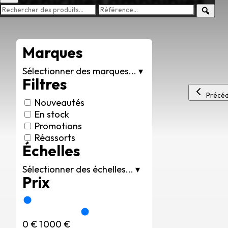
Véhicules amphibies
Marques
Sélectionner des marques...
▾
Filtres
Précéd
Nouveautés
En stock
Promotions
Réassorts
Échelles
Sélectionner des échelles...
▾
Prix
0 €
1 000 €