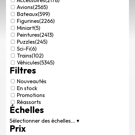
Accessoires
(2178)
Rechercher des produits...
Avions
(2565)
Bateaux
(599)
Mon panier
0
Figurines
(2266)
0,00
€
Miniart
(5)
Connexion / Inscription
Peintures
(2413)
Véhicules
Puzzles
(245)
Avions
Sci-Fi
(6)
Bateaux
Trains
(102)
Trains
Véhicules
(5345)
Filtres
Figurines
Peintures
Nouveautés
Accessoires
En stock
Puzzles
Promotions
Carte cadeau
Réassorts
Échelles
Maquette par marque
Contact
Sélectionner des échelles...
▾
Prix