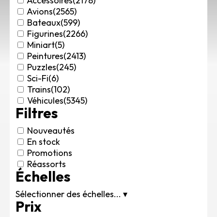
Accessoires
(2178)
Rechercher des produits...
Avions
(2565)
Bateaux
(599)
Mon panier
0
Figurines
(2266)
0,00
€
Miniart
(5)
Connexion / Inscription
Peintures
(2413)
Véhicules
Puzzles
(245)
Avions
Sci-Fi
(6)
Bateaux
Trains
(102)
Trains
Véhicules
(5345)
Filtres
Figurines
Peintures
Nouveautés
Accessoires
En stock
Puzzles
Promotions
Carte cadeau
Réassorts
Échelles
Maquette par marque
Contact
Sélectionner des échelles...
▾
Prix