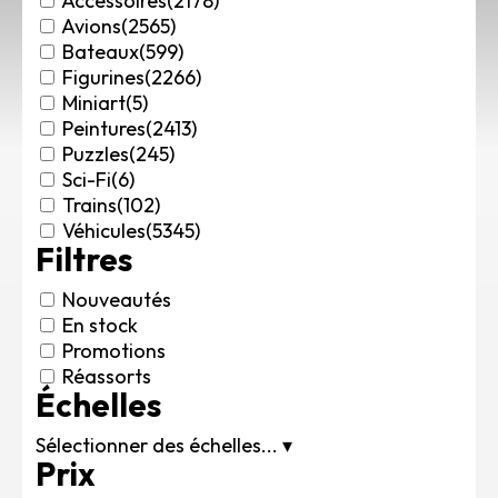
Accessoires
(2178)
Rechercher des produits...
Avions
(2565)
Bateaux
(599)
Mon panier
0
Figurines
(2266)
0,00
€
Miniart
(5)
Connexion / Inscription
Peintures
(2413)
Véhicules
Puzzles
(245)
Avions
Sci-Fi
(6)
Bateaux
Trains
(102)
Trains
Véhicules
(5345)
Filtres
Figurines
Peintures
Nouveautés
Accessoires
En stock
Puzzles
Promotions
Carte cadeau
Réassorts
Échelles
Maquette par marque
Contact
Sélectionner des échelles...
▾
Prix