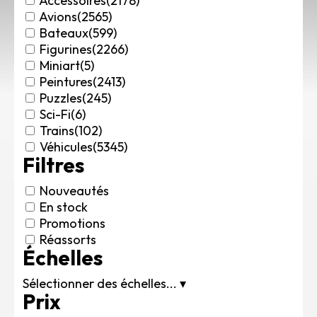
Accessoires
(2178)
Rechercher des produits...
Avions
(2565)
Bateaux
(599)
Mon panier
0
Figurines
(2266)
0,00
€
Miniart
(5)
Connexion / Inscription
Peintures
(2413)
Véhicules
Puzzles
(245)
Avions
Sci-Fi
(6)
Bateaux
Trains
(102)
Trains
Véhicules
(5345)
Filtres
Figurines
Peintures
Nouveautés
Accessoires
En stock
Puzzles
Promotions
Carte cadeau
Réassorts
Échelles
Maquette par marque
Contact
Sélectionner des échelles...
▾
Prix