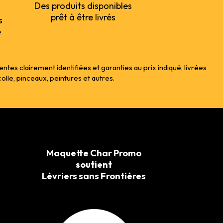
Des produits disponibles
prêt à être livrés
s
e
s clairement identifiées et garanties au prix indiqué, livrées
le, pinceaux, peintures et autres.
Maquette Char Promo
soutient
Lévriers sans Frontières