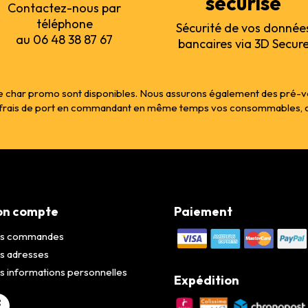
sécurisé
Contactez-nous par
téléphone
Sécurité de vos donnée
au 06 48 38 87 67
bancaires via 3D Secur
 char promo sont disponibles. Nous assurons également des pré-vente
s frais de port en commandant en même temps vos consommables, col
n compte
Paiement
s commandes
s adresses
 informations personnelles
Expédition