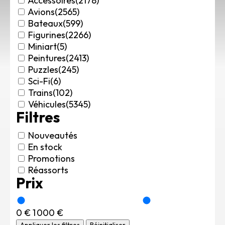
Accessoires
(2178)
Rechercher des produits...
Avions
(2565)
Bateaux
(599)
Mon panier
0
Figurines
(2266)
0,00
€
Miniart
(5)
Connexion / Inscription
Peintures
(2413)
Véhicules
Puzzles
(245)
Avions
Sci-Fi
(6)
Bateaux
Trains
(102)
Trains
Véhicules
(5345)
Filtres
Figurines
Peintures
Nouveautés
Accessoires
En stock
Puzzles
Promotions
Carte cadeau
Réassorts
Prix
Maquette par marque
Contact
0 €
1 000 €