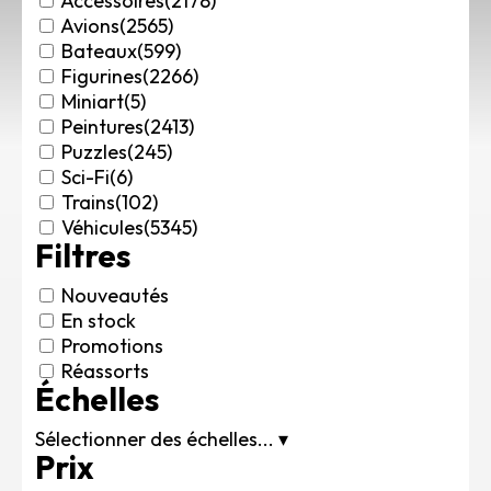
Accessoires
(2178)
Rechercher des produits...
Avions
(2565)
Bateaux
(599)
Mon panier
0
Figurines
(2266)
0,00
€
Miniart
(5)
Connexion / Inscription
Peintures
(2413)
Véhicules
Puzzles
(245)
Avions
Sci-Fi
(6)
Bateaux
Trains
(102)
Trains
Véhicules
(5345)
Filtres
Figurines
Peintures
Nouveautés
Accessoires
En stock
Puzzles
Promotions
Carte cadeau
Réassorts
Échelles
Maquette par marque
Contact
Sélectionner des échelles...
▾
Prix