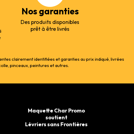
Nos garanties
Des produits disponibles
prêt à être livrés
s
e
s clairement identifiées et garanties au prix indiqué, livrées
le, pinceaux, peintures et autres.
Maquette Char Promo
soutient
Lévriers sans Frontières