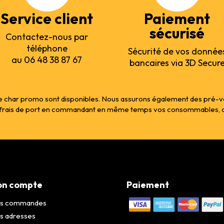
Service client
Paiement
sécurisé
Contactez-nous par
téléphone
Sécurité de vos donnée
au 06 48 38 87 67
bancaires via 3D Secur
 char promo sont disponibles. Nous assurons également des pré-vente
s frais de port en commandant en même temps vos consommables, col
n compte
Paiement
s commandes
s adresses