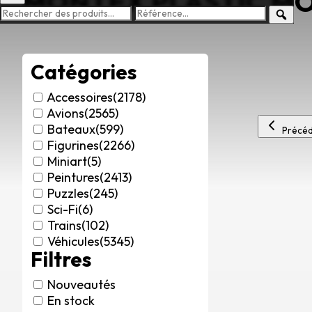
MONTEX PLASTIC M
Catégories
Accessoires
(2178)
Avions
(2565)
Bateaux
(599)
Précéd
Figurines
(2266)
Miniart
(5)
Peintures
(2413)
Puzzles
(245)
Sci-Fi
(6)
Trains
(102)
Véhicules
(5345)
Filtres
Nouveautés
En stock