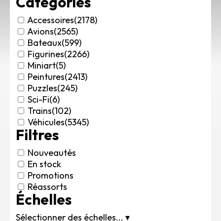
Catégories
Rechercher des produits...
Accessoires
(2178)
Mon panier
0
Avions
(2565)
0,00
€
Bateaux
(599)
Connexion / Inscription
Figurines
(2266)
Véhicules
Miniart
(5)
Avions
Peintures
(2413)
Bateaux
Puzzles
(245)
Sci-Fi
(6)
Trains
Trains
(102)
Figurines
Véhicules
(5345)
Peintures
Filtres
Accessoires
Puzzles
Nouveautés
En stock
Carte cadeau
Promotions
Maquette par marque
Réassorts
Contact
Échelles
Sélectionner des échelles...
▾