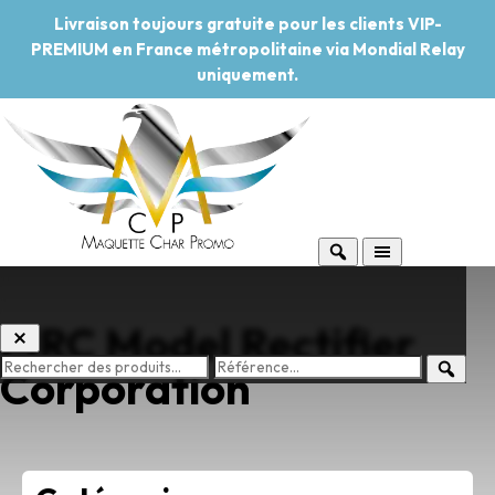
Livraison toujours gratuite pour les clients VIP-
PREMIUM en France métropolitaine via Mondial Relay
uniquement.
MRC Model Rectifier
Corporation
-20%
Pouvoir d'achat