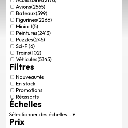
Accessoires
(2178)
Rechercher des produits...
Avions
(2565)
Bateaux
(599)
Mon panier
0
Figurines
(2266)
0,00
€
Miniart
(5)
Connexion / Inscription
Peintures
(2413)
Véhicules
Puzzles
(245)
Avions
Sci-Fi
(6)
Bateaux
Trains
(102)
Trains
Véhicules
(5345)
Filtres
Figurines
Peintures
Nouveautés
Accessoires
En stock
Puzzles
Promotions
Carte cadeau
Réassorts
Échelles
Maquette par marque
Contact
Sélectionner des échelles...
▾
Prix