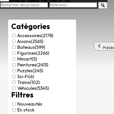
PIG MODELS
Catégories
Accessoires
(2178)
Avions
(2565)
Bateaux
(599)
Précéd
Figurines
(2266)
Miniart
(5)
Peintures
(2413)
Puzzles
(245)
Sci-Fi
(6)
Trains
(102)
Véhicules
(5345)
Filtres
Nouveautés
En stock