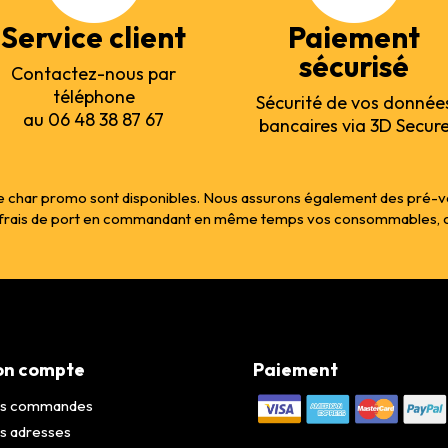
Service client
Paiement
sécurisé
Contactez-nous par
téléphone
Sécurité de vos donnée
au 06 48 38 87 67
bancaires via 3D Secur
 char promo sont disponibles. Nous assurons également des pré-vente
s frais de port en commandant en même temps vos consommables, col
n compte
Paiement
s commandes
s adresses