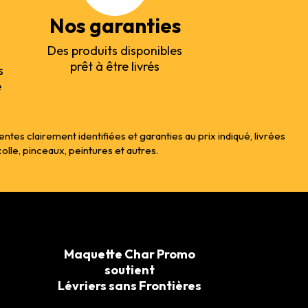
Nos garanties
Des produits disponibles
prêt à être livrés
s
e
s clairement identifiées et garanties au prix indiqué, livrées
le, pinceaux, peintures et autres.
Maquette Char Promo
soutient
Lévriers sans Frontières