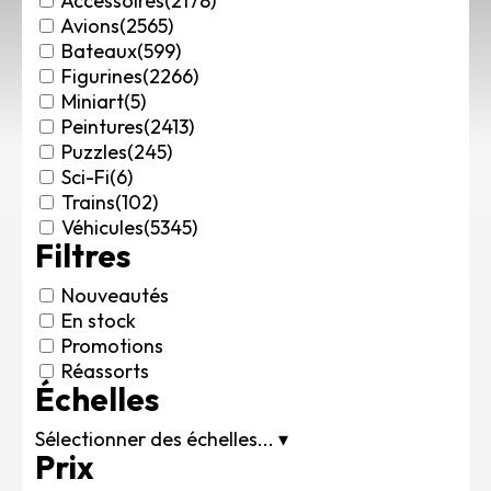
Accessoires
(2178)
Rechercher des produits...
Avions
(2565)
Bateaux
(599)
Mon panier
0
Figurines
(2266)
0,00
€
Miniart
(5)
Connexion / Inscription
Peintures
(2413)
Véhicules
Puzzles
(245)
Avions
Sci-Fi
(6)
Bateaux
Trains
(102)
Trains
Véhicules
(5345)
Filtres
Figurines
Peintures
Nouveautés
Accessoires
En stock
Puzzles
Promotions
Carte cadeau
Réassorts
Échelles
Maquette par marque
Contact
Sélectionner des échelles...
▾
Prix