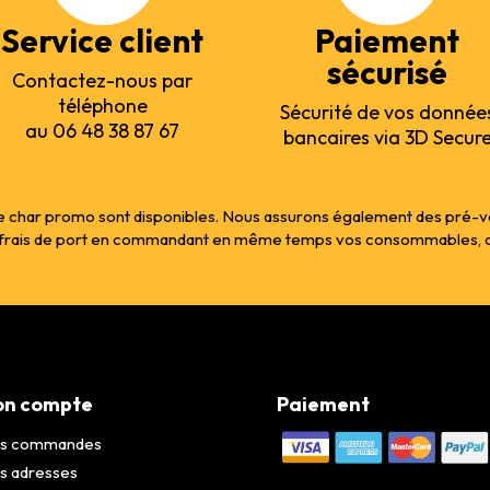
Service client
Paiement
sécurisé
Contactez-nous par
téléphone
Sécurité de vos donnée
au 06 48 38 87 67
bancaires via 3D Secur
 char promo sont disponibles. Nous assurons également des pré-vente
s frais de port en commandant en même temps vos consommables, col
n compte
Paiement
s commandes
s adresses