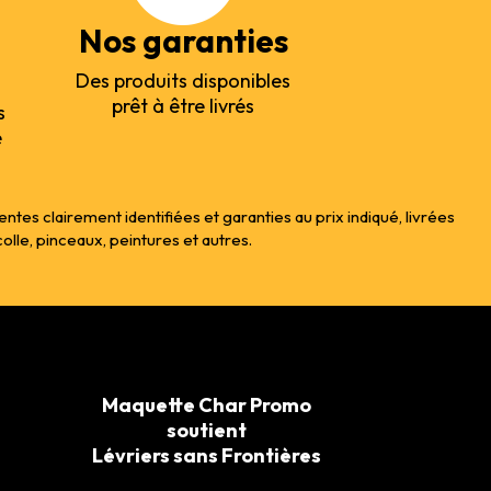
Nos garanties
Des produits disponibles
prêt à être livrés
s
e
s clairement identifiées et garanties au prix indiqué, livrées
le, pinceaux, peintures et autres.
Maquette Char Promo
soutient
Lévriers sans Frontières