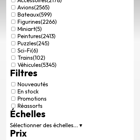
Accessoires
(2178)
Rechercher des produits...
Avions
(2565)
Bateaux
(599)
Mon panier
0
Figurines
(2266)
0,00
€
Miniart
(5)
Connexion / Inscription
Peintures
(2413)
Véhicules
Puzzles
(245)
Avions
Sci-Fi
(6)
Bateaux
Trains
(102)
Trains
Véhicules
(5345)
Filtres
Figurines
Peintures
Nouveautés
Accessoires
En stock
Puzzles
Promotions
Carte cadeau
Réassorts
Échelles
Maquette par marque
Contact
Sélectionner des échelles...
▾
Prix