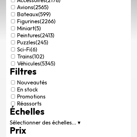
Accessoires
(2178)
Rechercher des produits...
Avions
(2565)
Bateaux
(599)
Mon panier
0
Figurines
(2266)
0,00
€
Miniart
(5)
Connexion / Inscription
Peintures
(2413)
Véhicules
Puzzles
(245)
Avions
Sci-Fi
(6)
Bateaux
Trains
(102)
Trains
Véhicules
(5345)
Filtres
Figurines
Peintures
Nouveautés
Accessoires
En stock
Puzzles
Promotions
Carte cadeau
Réassorts
Échelles
Maquette par marque
Contact
Sélectionner des échelles...
▾
Prix