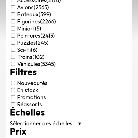
Accessoires
(2178)
Rechercher des produits...
Avions
(2565)
Bateaux
(599)
Mon panier
0
Figurines
(2266)
0,00
€
Miniart
(5)
Connexion / Inscription
Peintures
(2413)
Véhicules
Puzzles
(245)
Avions
Sci-Fi
(6)
Bateaux
Trains
(102)
Trains
Véhicules
(5345)
Filtres
Figurines
Peintures
Nouveautés
Accessoires
En stock
Puzzles
Promotions
Carte cadeau
Réassorts
Échelles
Maquette par marque
Contact
Sélectionner des échelles...
▾
Prix