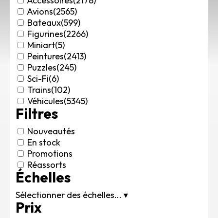
Accessoires
(2178)
Rechercher des produits...
Avions
(2565)
Bateaux
(599)
Mon panier
0
Figurines
(2266)
0,00
€
Miniart
(5)
Connexion / Inscription
Peintures
(2413)
Véhicules
Puzzles
(245)
Avions
Sci-Fi
(6)
Bateaux
Trains
(102)
Trains
Véhicules
(5345)
Filtres
Figurines
Peintures
Nouveautés
Accessoires
En stock
Puzzles
Promotions
Carte cadeau
Réassorts
Échelles
Maquette par marque
Contact
Sélectionner des échelles...
▾
Prix