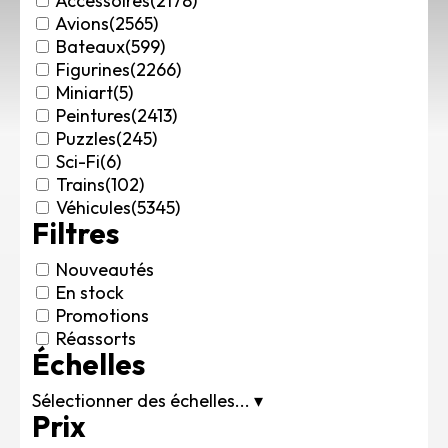
Accessoires
(2178)
Rechercher des produits...
Avions
(2565)
Bateaux
(599)
Mon panier
0
Figurines
(2266)
0,00
€
Miniart
(5)
Connexion / Inscription
Peintures
(2413)
Véhicules
Puzzles
(245)
Avions
Sci-Fi
(6)
Bateaux
Trains
(102)
Trains
Véhicules
(5345)
Filtres
Figurines
Peintures
Nouveautés
Accessoires
En stock
Puzzles
Promotions
Carte cadeau
Réassorts
Échelles
Maquette par marque
Contact
Sélectionner des échelles...
▾
Prix