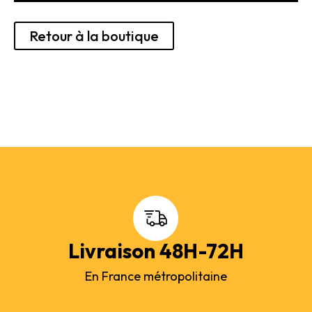
Rechercher des produits...
Retour à la boutique
Mon panier
0
0,00
€
Connexion / Inscription
Véhicules
Avions
Bateaux
Trains
Figurines
Peintures
Accessoires
Puzzles
Carte cadeau
Livraison 48H-72H
Maquette par marque
Contact
En France métropolitaine