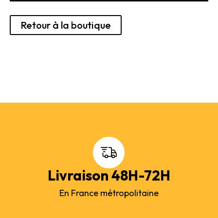
Rechercher des produits...
Retour à la boutique
Mon panier
0
0,00
€
Connexion / Inscription
Véhicules
Avions
Bateaux
Trains
Figurines
Peintures
Accessoires
Puzzles
Carte cadeau
Livraison 48H-72H
Maquette par marque
Contact
En France métropolitaine