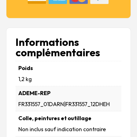
Informations
complémentaires
Poids
1,2 kg
ADEME-REP
FR331557_01DARN|FR331557_12DHEH
Colle, peintures et outillage
Non inclus sauf indication contraire