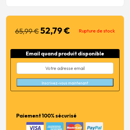
52,79
€
Le
Le
65,99
€
Rupture de stock
prix
prix
initial
actuel
était :
est :
Email quand produit disponible
65,99 €.
52,79 €.
Inscrivez-vous maintenant
Paiement 100% sécurisé