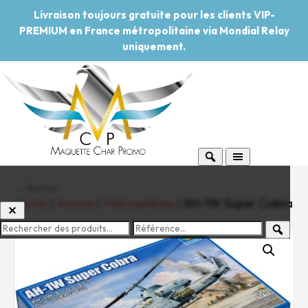
Livraison toujours gratuite pour les clients VIP-
PREMIUM en France métropolitaine via Mondial Relay
uniquement.
← Retour
Home
/
Avions
/
Hélicoptères
/ AH-1W Super Cobra
-20%
Pouvoir d'achat