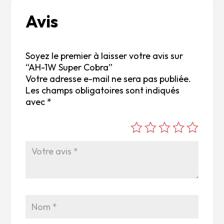
Avis
Soyez le premier à laisser votre avis sur
“AH-1W Super Cobra”
Votre adresse e-mail ne sera pas publiée.
Les champs obligatoires sont indiqués
avec
*
é
é
é
é
é
to
to
to
to
to
ile
ile
ile
ile
ile
su
s
s
s
s
r
su
su
su
su
5
r
r
r
r
5
5
5
5