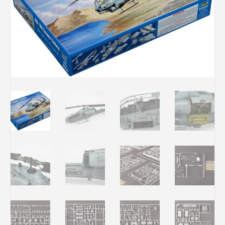
Rechercher des produits...
Mon panier
0
0,00
€
Connexion / Inscription
Véhicules
Avions
Bateaux
Trains
Figurines
Peintures
Accessoires
Puzzles
Carte cadeau
Maquette par marque
Contact