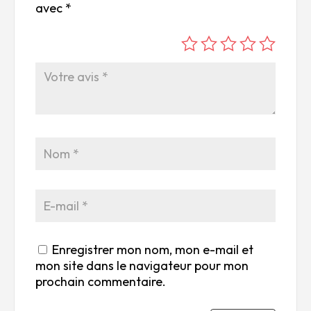
avec
*
é
é
é
é
é
to
to
to
to
to
ile
ile
ile
ile
ile
su
s
s
s
s
r
su
su
su
su
5
r
r
r
r
5
5
5
5
Enregistrer mon nom, mon e-mail et
mon site dans le navigateur pour mon
prochain commentaire.