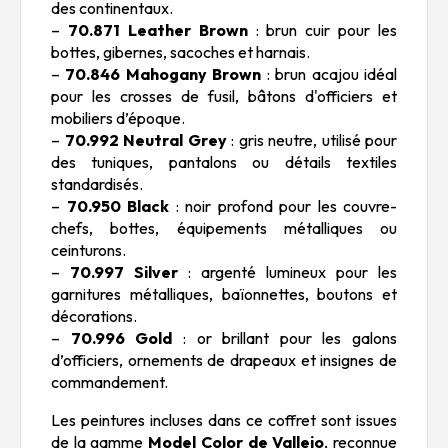
des continentaux.
–
70.871 Leather Brown
: brun cuir pour les
bottes, gibernes, sacoches et harnais.
–
70.846 Mahogany Brown
: brun acajou idéal
pour les crosses de fusil, bâtons d'officiers et
mobiliers d’époque.
–
70.992 Neutral Grey
: gris neutre, utilisé pour
des tuniques, pantalons ou détails textiles
standardisés.
–
70.950 Black
: noir profond pour les couvre-
chefs, bottes, équipements métalliques ou
ceinturons.
–
70.997 Silver
: argenté lumineux pour les
garnitures métalliques, baïonnettes, boutons et
décorations.
–
70.996 Gold
: or brillant pour les galons
d’officiers, ornements de drapeaux et insignes de
commandement.
Les peintures incluses dans ce coffret sont issues
de la gamme
Model Color de Vallejo
, reconnue