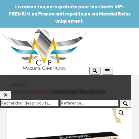
Livraison toujours gratuite pour les clients VIP-
PREMIUM en France métropolitaine via Mondial Relay
uniquement.
← Retour
Home
/
Peintures
/ American Revolution
-20%
Pouvoir d'achat