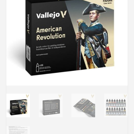
Rechercher des produits...
Mon panier
0
0,00
€
Connexion / Inscription
Véhicules
Avions
Bateaux
Trains
Figurines
Peintures
Accessoires
Puzzles
Carte cadeau
Maquette par marque
Contact