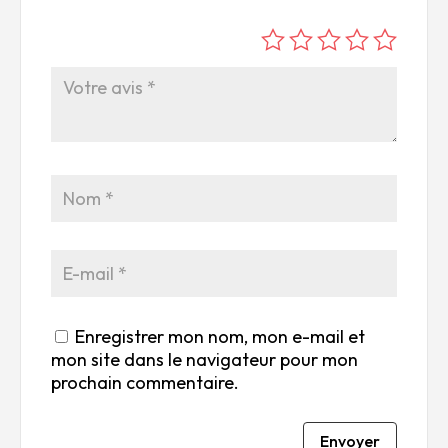
é
é
é
é
é
to
to
to
to
to
ile
ile
ile
ile
ile
su
s
s
s
s
r
su
su
su
su
5
r
r
r
r
5
5
5
5
Enregistrer mon nom, mon e-mail et
mon site dans le navigateur pour mon
prochain commentaire.
Envoyer