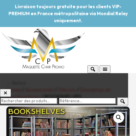
Livraison toujours gratuite pour les clients VIP-
PREMIUM en France métropolitaine via Mondial Relay
uniquement.
← Retour
Home
/
Accessoires
/
Décors
/
Dioramas et
constructions
/ BOOKSHELVES
-20%
Pouvoir d'achat