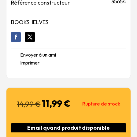
35654
Référence constructeur
BOOKSHELVES
Envoyer à un ami
Imprimer
11,99
€
Le
Le
14,99
€
Rupture de stock
prix
prix
initial
actuel
était :
est :
Email quand produit disponible
14,99 €.
11,99 €.