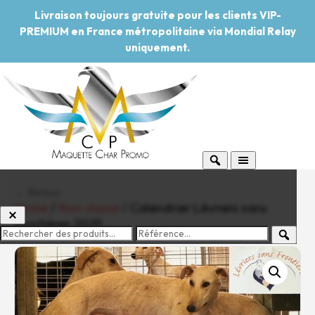
Livraison toujours gratuite pour les clients VIP-
PREMIUM en France métropolitaine via Mondial Relay
uniquement.
← Retour
Home
/
Non classé
/ Calendrier Lévriers sans
frontières 2025
-20%
Pouvoir d'achat