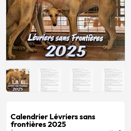
Rechercher des produits...
Mon panier
0
0,00
€
Connexion / Inscription
Véhicules
Avions
Bateaux
Trains
Figurines
Peintures
Accessoires
Puzzles
Carte cadeau
Maquette par marque
Contact
Calendrier Lévriers sans
frontières 2025