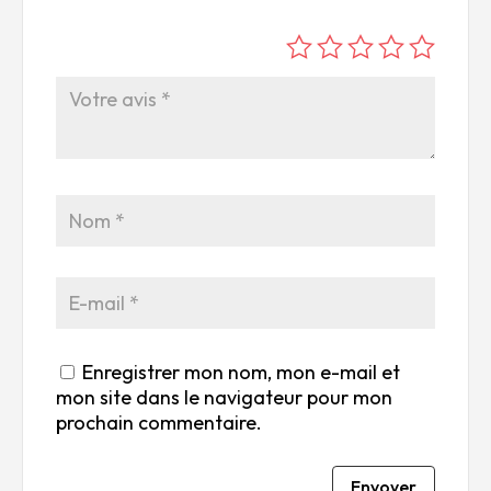
é
é
é
é
é
to
to
to
to
to
ile
ile
ile
ile
ile
su
s
s
s
s
r
su
su
su
su
5
r
r
r
r
5
5
5
5
Enregistrer mon nom, mon e-mail et
mon site dans le navigateur pour mon
prochain commentaire.
Envoyer