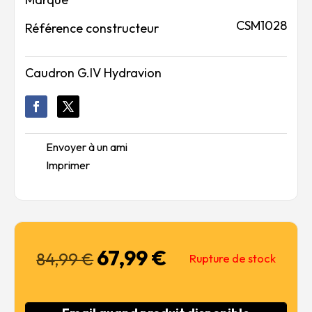
CSM1028
Référence constructeur
Caudron G.IV Hydravion
Envoyer à un ami
Imprimer
67,99
€
Le
Le
84,99
€
Rupture de stock
prix
prix
initial
actuel
était :
est :