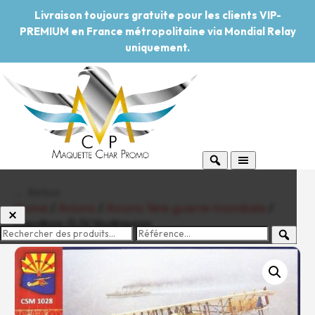
Livraison toujours gratuite pour les clients VIP-
PREMIUM en France métropolitaine via Mondial Relay
uniquement.
← Retour
Home
/
Avions
/
Avions 1ère guerre mondiale
/
Caudron G.IV Hydravion
-20%
Pouvoir d'achat