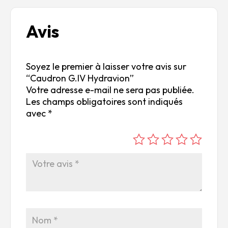
Avis
Soyez le premier à laisser votre avis sur
“Caudron G.IV Hydravion”
Votre adresse e-mail ne sera pas publiée.
Les champs obligatoires sont indiqués
avec
*
é
é
é
é
é
to
to
to
to
to
ile
ile
ile
ile
ile
su
s
s
s
s
r
su
su
su
su
5
r
r
r
r
5
5
5
5