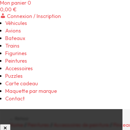
Mon panier
0
0,00
€
Connexion / Inscription
Véhicules
Avions
Bateaux
Trains
Figurines
Peintures
Accessoires
Puzzles
Carte cadeau
Maquette par marque
Contact
← Retour
Home
/
Peintures
/
Accessoires de peinture
/
Pincea