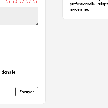
professionnelle ada
é
é
é
é
é
modélisme.
to
to
to
to
to
ile
ile
ile
ile
ile
su
s
s
s
s
r
su
su
su
su
5
r
r
r
r
5
5
5
5
 dans le
Envoyer