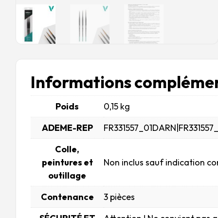
Informations complémen
Poids
0,15 kg
ADEME-REP
FR331557_01DARN|FR331557
Colle,
peintures et
Non inclus sauf indication co
outillage
Contenance
3 pièces