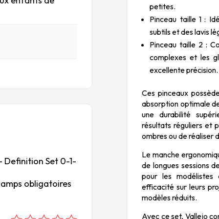
aux enfants de
petites.
Pinceau taille 1 : 
subtils et des lavis 
Pinceau taille 2 : 
complexes et les g
excellente précision.
Ces pinceaux possèden
absorption optimale de 
une durabilité supér
résultats réguliers et 
ombres ou de réaliser d
Le manche ergonomiqu
– Definition Set 0-1-
de longues sessions de
pour les modélistes e
hamps obligatoires
efficacité sur leurs pro
modèles réduits.
Avec ce set, Vallejo c