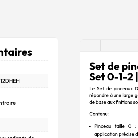
Description
taires
Set de pin
Set 0-1-2
_12DHEH
Le Set de pinceaux De
répondre à une large g
de base aux finitions s
ntraire
Contenu :
Pinceau taille 0 :
application précise