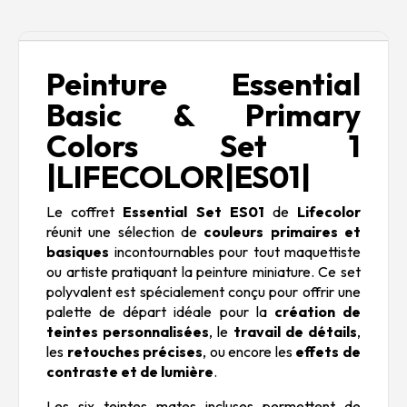
Description
Peinture Essential
Basic & Primary
Colors Set 1
|LIFECOLOR|ES01|
Le coffret
Essential Set ES01
de
Lifecolor
réunit une sélection de
couleurs primaires et
basiques
incontournables pour tout maquettiste
ou artiste pratiquant la peinture miniature. Ce set
polyvalent est spécialement conçu pour offrir une
palette de départ idéale pour la
création de
teintes personnalisées
, le
travail de détails
,
les
retouches précises
, ou encore les
effets de
contraste et de lumière
.
Les six teintes mates incluses permettent de