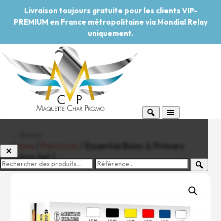
Livraison toujours gratuite pour les clients VIP-
PREMIUM en France métropolitaine via Mondial Relay
uniquement.
← Retour
Home
/
Peintures
/ Essential Basic & Primary
Colors Set 1
-20%
Pouvoir d'achat