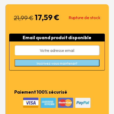
17,59
€
Le
Le
21,99
€
Rupture de stock
prix
prix
initial
actuel
était :
est :
Email quand produit disponible
21,99 €.
17,59 €.
Inscrivez-vous maintenant
Paiement 100% sécurisé