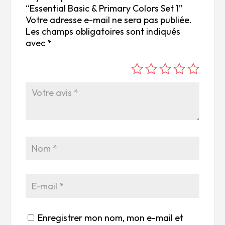
“Essential Basic & Primary Colors Set 1”
Votre adresse e-mail ne sera pas publiée.
Les champs obligatoires sont indiqués
avec
*
é
é
é
é
é
to
to
to
to
to
ile
ile
ile
ile
ile
su
s
s
s
s
r
su
su
su
su
5
r
r
r
r
5
5
5
5
Enregistrer mon nom, mon e-mail et