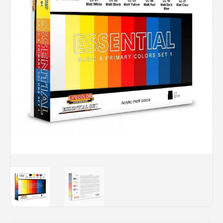
Rechercher des produits...
Mon panier
0
0,00
€
Connexion / Inscription
Véhicules
Avions
Bateaux
Trains
Figurines
Peintures
Accessoires
Puzzles
Carte cadeau
Maquette par marque
Contact