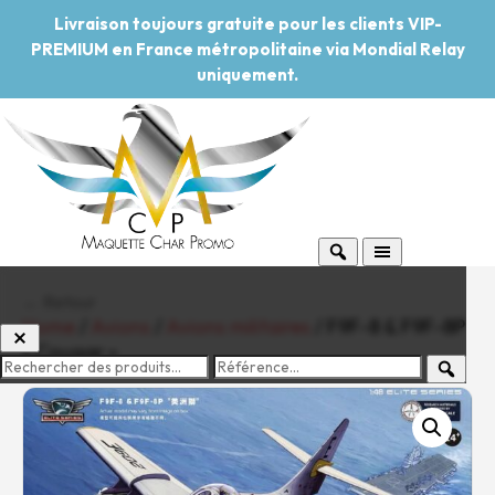
Livraison toujours gratuite pour les clients VIP-
PREMIUM en France métropolitaine via Mondial Relay
uniquement.
← Retour
Home
/
Avions
/
Avions militaires
/ F9F-8 & F9F-8P
« Cougar »
-20%
Pouvoir d'achat