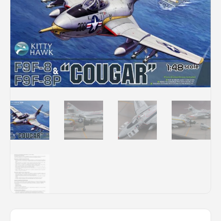
Rechercher des produits...
Mon panier
0
0,00
€
Connexion / Inscription
Véhicules
Avions
Bateaux
Trains
Figurines
Peintures
Accessoires
Puzzles
Carte cadeau
Maquette par marque
Contact