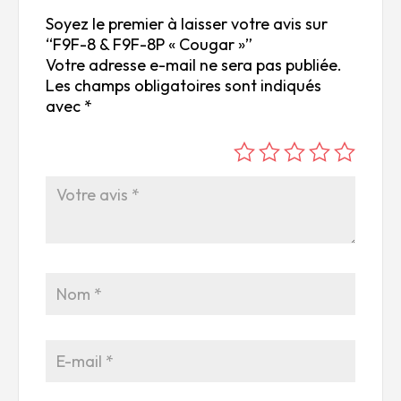
Soyez le premier à laisser votre avis sur
“F9F-8 & F9F-8P « Cougar »”
Votre adresse e-mail ne sera pas publiée.
Les champs obligatoires sont indiqués
avec
*
é
é
é
é
é
to
to
to
to
to
ile
ile
ile
ile
ile
su
s
s
s
s
r
su
su
su
su
5
r
r
r
r
5
5
5
5