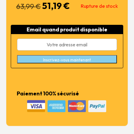
51,19
€
Le
Le
63,99
€
Rupture de stock
prix
prix
initial
actuel
était :
est :
Email quand produit disponible
63,99 €.
51,19 €.
Inscrivez-vous maintenant
Paiement 100% sécurisé