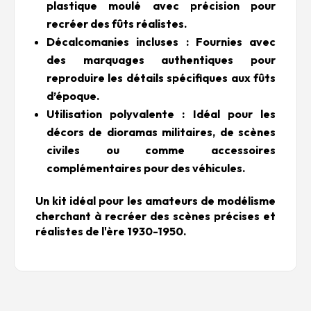
plastique moulé avec précision pour
recréer des fûts réalistes.
Décalcomanies incluses : Fournies avec
des marquages authentiques pour
reproduire les détails spécifiques aux fûts
d’époque.
Utilisation polyvalente : Idéal pour les
décors de dioramas militaires, de scènes
civiles ou comme accessoires
complémentaires pour des véhicules.
Un kit idéal pour les amateurs de modélisme
cherchant à recréer des scènes précises et
réalistes de l'ère 1930-1950.