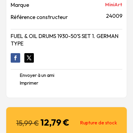
Marque
MiniArt
24009
Référence constructeur
FUEL & OIL DRUMS 1930-50’S SET 1. GERMAN
TYPE
Envoyer à un ami
Imprimer
12,79
€
Le
Le
15,99
€
Rupture de stock
prix
prix