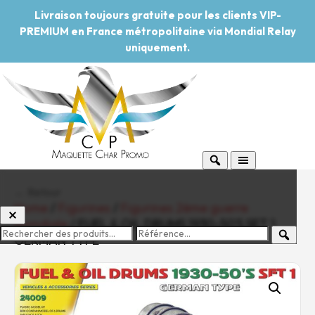
Livraison toujours gratuite pour les clients VIP-
PREMIUM en France métropolitaine via Mondial Relay
uniquement.
← Retour
Home
/
Figurines
/
Figurines 2ème guerre
mondiale
/ FUEL & OIL DRUMS 1930-50’S SET 1.
GERMAN TYPE
-20%
Pouvoir d'achat