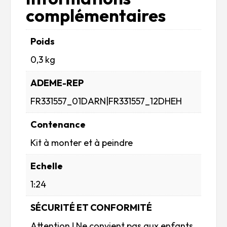
complémentaires
Poids
0,3 kg
ADEME-REP
FR331557_01DARN|FR331557_12DHEH
Contenance
Kit à monter et à peindre
Echelle
1:24
SÉCURITÉ ET CONFORMITÉ
Attention ! Ne convient pas aux enfants