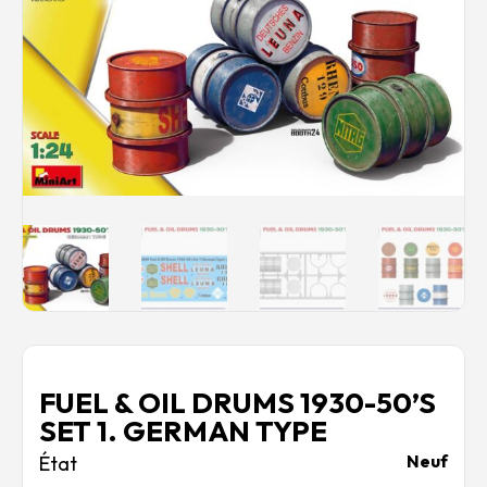
Rechercher des produits...
Mon panier
0
0,00
€
Connexion / Inscription
Véhicules
Avions
Bateaux
Trains
Figurines
Peintures
Accessoires
Puzzles
Carte cadeau
Maquette par marque
FUEL & OIL DRUMS 1930-50’S
Contact
SET 1. GERMAN TYPE
Neuf