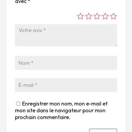
avec
*
é
é
é
é
é
to
to
to
to
to
ile
ile
ile
ile
ile
su
s
s
s
s
r
su
su
su
su
5
r
r
r
r
5
5
5
5
Enregistrer mon nom, mon e-mail et
mon site dans le navigateur pour mon
prochain commentaire.