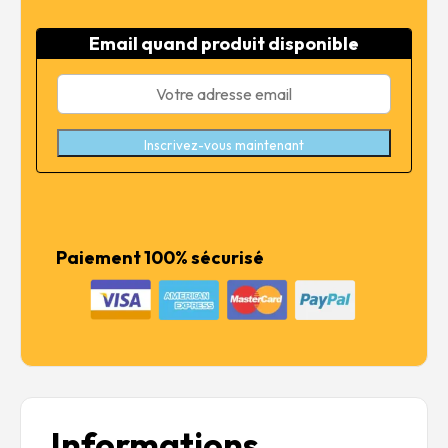
initial
actuel
était :
est :
Email quand produit disponible
15,99 €.
12,79 €.
Inscrivez-vous maintenant
Paiement 100% sécurisé
Informations