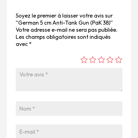
Soyez le premier à laisser votre avis sur
“German 5 cm Anti-Tank Gun (PaK 38)”
Votre adresse e-mail ne sera pas publiée.
Les champs obligatoires sont indiqués
avec
*
é
é
é
é
é
to
to
to
to
to
ile
ile
ile
ile
ile
su
s
s
s
s
r
su
su
su
su
5
r
r
r
r
5
5
5
5