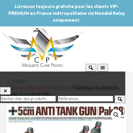
Livraison toujours gratuite pour les clients VIP-
PREMIUM en France métropolitaine via Mondial Relay
uniquement.
← Retour
Home
/
Véhicules
/
Canons
/ German 5 cm Anti-
Tank Gun (PaK 38)
-20%
Pouvoir d'achat