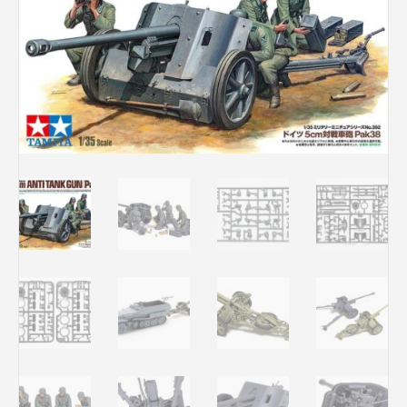
Rechercher des produits...
Mon panier
0
0,00
€
Connexion / Inscription
Véhicules
Avions
Bateaux
Trains
Figurines
Peintures
Accessoires
Puzzles
Carte cadeau
Maquette par marque
Contact