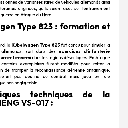
assionnés de variantes rares de véhicules allemands ainsi
oramas originaux, qu’ils soient axés sur l’entraînement
de guerre en Afrique du Nord.
gen Type 823 : formation et
rd, le
Kübelwagen Type 823
fut conçu pour simuler la
 allemands, soit dans des
exercices d’infanterie
eurrer l’ennemi
dans les régions désertiques. En Afrique
ertains exemplaires furent modifiés pour imiter la
fin de tromper la reconnaissance aérienne britannique.
l n’était pas destiné au combat mais joua un rôle
que non négligeable.
stiques techniques de la
ENG VS-017 :
7