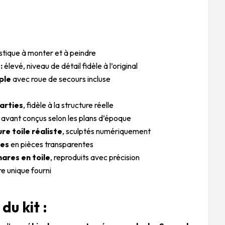
tique à monter et à peindre
:
élevé, niveau de détail fidèle à l’original
ple
avec roue de secours incluse
parties
, fidèle à la structure réelle
 avant conçus selon les plans d’époque
re toile réaliste
, sculptés numériquement
ges
en pièces transparentes
ares en toile
, reproduits avec précision
e unique fourni
du kit :