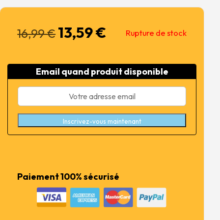
13,59
€
Le
Le
16,99
€
Rupture de stock
prix
prix
initial
actuel
était :
est :
Email quand produit disponible
16,99 €.
13,59 €.
Inscrivez-vous maintenant
Paiement 100% sécurisé