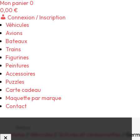
Mon panier
0
0,00
€
Connexion / Inscription
Véhicules
Avions
Bateaux
Trains
Figurines
Peintures
Accessoires
Puzzles
Carte cadeau
Maquette par marque
Contact
← Retour
Home
/
Véhicules
/
Voitures et camionnettes
/ Germ