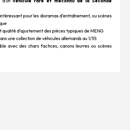
e d’un
véhicule rare et méconnu de la Seconde
 intéressant pour les dioramas d’entraînement, ou scènes
ique
et qualité d’ajustement des pièces typiques de MENG
dans une collection de véhicules allemands au 1/35
le avec des chars factices, canons leurres ou scènes