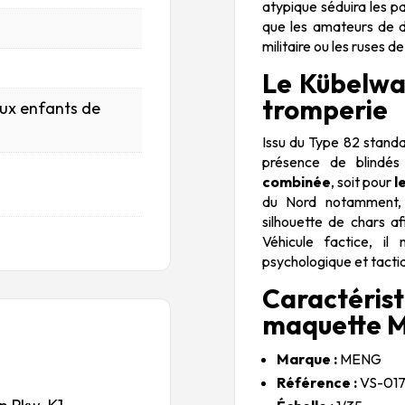
atypique séduira les p
que les amateurs de di
militaire ou les ruses 
Le Kübelwa
tromperie
aux enfants de
Issu du Type 82 standa
présence de blindés
combinée
, soit pour
l
du Nord notamment, c
silhouette de chars a
Véhicule factice, i
psychologique et tacti
Caractéri
maquette M
Marque :
MENG
Référence :
VS-01