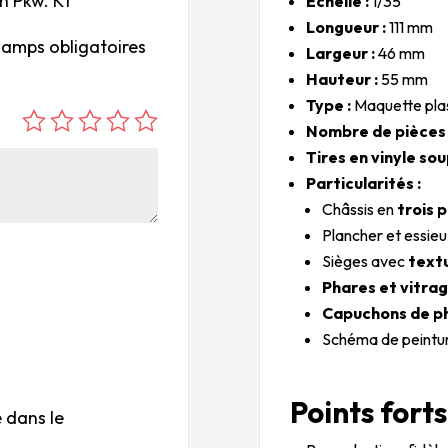
n Pkw. K1
Échelle :
1/35
Longueur :
111 mm
hamps obligatoires
Largeur :
46 mm
Hauteur :
55 mm
Type :
Maquette plas
Nombre de pièces 
é
é
é
é
é
Tires en vinyle sou
to
to
to
to
to
Particularités :
ile
ile
ile
ile
ile
su
s
s
s
s
Châssis en
trois 
r
su
su
su
su
Plancher et essieu
5
r
r
r
r
Sièges avec
textu
5
5
5
5
Phares et vitra
Capuchons de ph
Schéma de peintur
Points forts 
 dans le