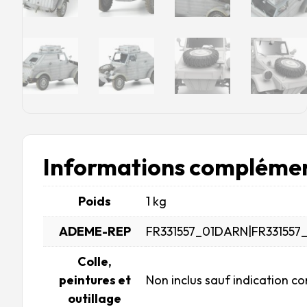
Informations complémen
Poids
1 kg
ADEME-REP
FR331557_01DARN|FR331557
Colle,
peintures et
Non inclus sauf indication co
outillage