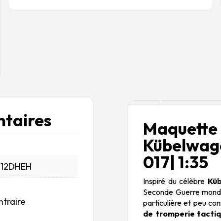
Description
taires
Maquette 
Kübelwag
017| 1:35
_12DHEH
Inspiré du célèbre
Kü
Seconde Guerre mondi
ntraire
particulière et peu co
de tromperie tacti