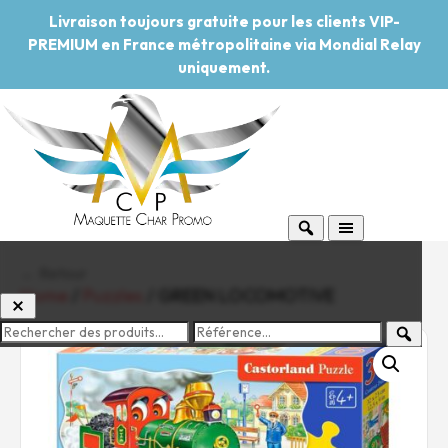
Livraison toujours gratuite pour les clients VIP-
PREMIUM en France métropolitaine via Mondial Relay
uniquement.
← Retour
Home
/
Puzzles
/ GREEN LOCOMOTIVE
-20%
Pouvoir d'achat