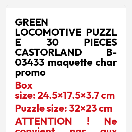
Description
GREEN
LOCOMOTIVE PUZZL
E 30 PIECES
CASTORLAND B-
03433 maquette char
promo
Box
size:
24.5×17.5×3.7 cm
Puzzle size:
32×23 cm
ATTENTION ! Ne
convient pas aux