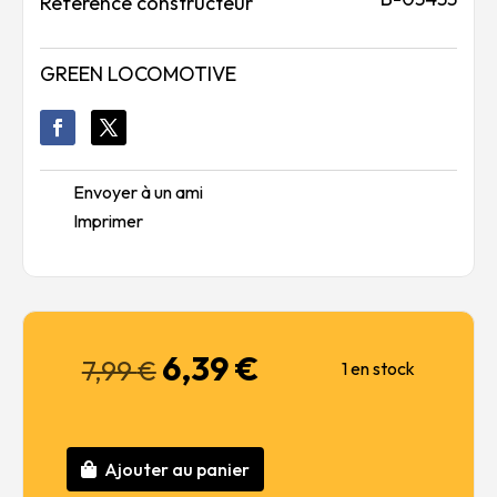
Référence constructeur
GREEN LOCOMOTIVE
Envoyer à un ami
Imprimer
6,39
€
Le
Le
7,99
€
1 en stock
prix
prix
initial
actuel
était :
est :
7,99 €.
6,39 €.
Ajouter au panier
quantité