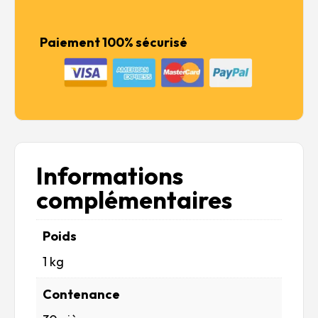
de
GREEN
LOCOMOTIVE
Paiement 100% sécurisé
Informations
complémentaires
Poids
1 kg
Contenance