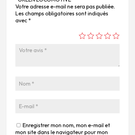
Votre adresse e-mail ne sera pas publiée.
Les champs obligatoires sont indiqués
avec
*
é
é
é
é
é
to
to
to
to
to
ile
ile
ile
ile
ile
su
s
s
s
s
r
su
su
su
su
5
r
r
r
r
5
5
5
5
Enregistrer mon nom, mon e-mail et
mon site dans le navigateur pour mon