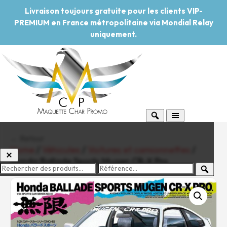
Livraison toujours gratuite pour les clients VIP-
PREMIUM en France métropolitaine via Mondial Relay
uniquement.
← Retour
Home
/
Véhicules
/
Voitures et camionnettes
/
Honda Ballade Sports Mugen CR-X Pro
-20%
Pouvoir d'achat