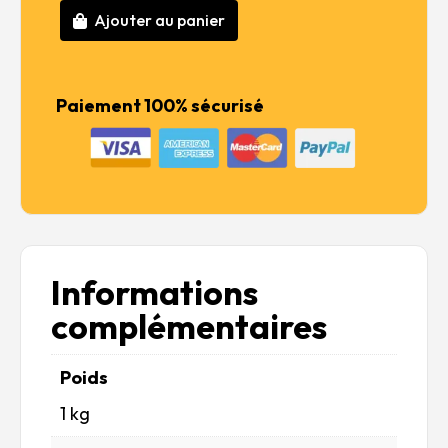
38,99 €.
31,19 €.
Ajouter au panier
quantité
de
Honda
Ballade
Paiement 100% sécurisé
Sports
Mugen
CR-
X
Pro
Informations
complémentaires
Poids
1 kg