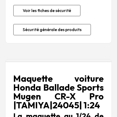
Voir les fiches de sécurité
Sécurité générale des produits
Description
Maquette voiture
Honda Ballade Sports
Mugen CR-X Pro
|TAMIYA|24045| 1:24
La maquette au 1/24 de