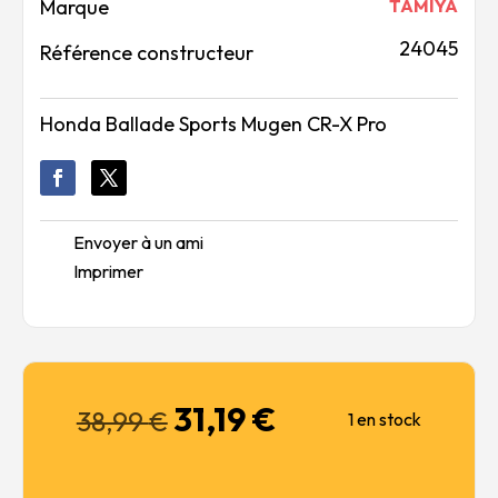
Marque
TAMIYA
24045
Référence constructeur
Honda Ballade Sports Mugen CR-X Pro
Envoyer à un ami
Imprimer
31,19
€
Le
Le
38,99
€
1 en stock
prix
prix
initial
actuel
était :
est :