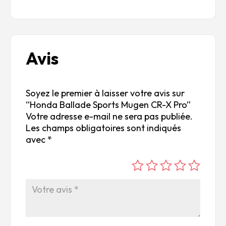
Avis
Soyez le premier à laisser votre avis sur
“Honda Ballade Sports Mugen CR-X Pro”
Votre adresse e-mail ne sera pas publiée.
Les champs obligatoires sont indiqués
avec
*
é
é
é
é
é
to
to
to
to
to
ile
ile
ile
ile
ile
su
s
s
s
s
r
su
su
su
su