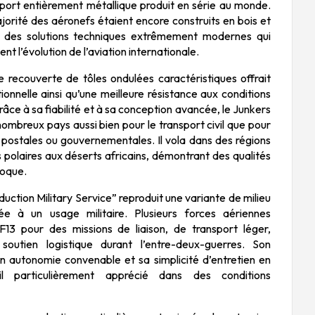
port entièrement métallique produit en série au monde.
orité des aéronefs étaient encore construits en bois et
isit des solutions techniques extrêmement modernes qui
nt l’évolution de l’aviation internationale.
e recouverte de tôles ondulées caractéristiques offrait
onnelle ainsi qu’une meilleure résistance aux conditions
Grâce à sa fiabilité et à sa conception avancée, le Junkers
 nombreux pays aussi bien pour le transport civil que pour
s, postales ou gouvernementales. Il vola dans des régions
s polaires aux déserts africains, démontrant des qualités
poque.
uction Military Service” reproduit une variante de milieu
e à un usage militaire. Plusieurs forces aériennes
 F13 pour des missions de liaison, de transport léger,
soutien logistique durant l’entre-deux-guerres. Son
son autonomie convenable et sa simplicité d’entretien en
il particulièrement apprécié dans des conditions