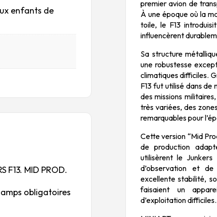
premier avion de trans
aux enfants de
À une époque où la maj
toile, le F13 introdu
influencèrent durableme
Sa structure métalliqu
une robustesse excepti
climatiques difficiles. 
F13 fut utilisé dans de
des missions militaire
très variées, des zone
remarquables pour l’é
Cette version “Mid Prod
de production adapté
utilisèrent le Junkers
d’observation et de 
ERS F13. MID PROD.
excellente stabilité, 
faisaient un appare
hamps obligatoires
d’exploitation difficiles.