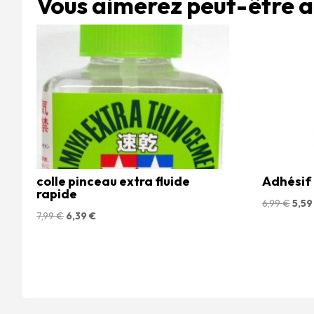
Vous aimerez peut-être 
colle pinceau extra fluide
Adhésif 
rapide
Le
6,99
€
5,5
Le
Le
7,99
€
6,39
€
prix
prix
prix
initia
initial
actuel
était 
était :
est :
6,99 
7,99 €.
6,39 €.