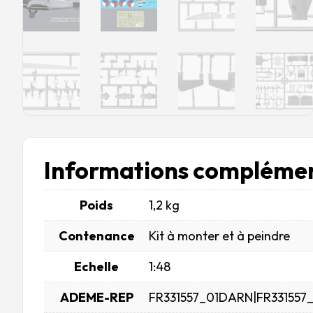
Informations complémen
Poids
1,2 kg
Contenance
Kit à monter et à peindre
Echelle
1:48
ADEME-REP
FR331557_01DARN|FR331557