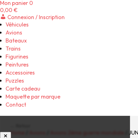
Mon panier
0
0,00
€
Connexion / Inscription
Véhicules
Avions
Bateaux
Trains
Figurines
Peintures
Accessoires
Puzzles
Carte cadeau
Maquette par marque
Contact
← Retour
Home
/
Avions
/
Avions 2ème guerre mondiale
/ JUN