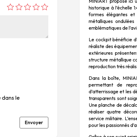
MINIART propose ici u
historique à l’échelle
é
é
é
é
é
formes élégantes et 
to
to
to
to
to
métalliques ondulées q
ile
ile
ile
ile
ile
emblématiques de l’av
su
s
s
s
s
Le cockpit bénéficie d
r
su
su
su
su
réaliste des équipemen
5
r
r
r
r
extérieures présenten
5
5
5
5
structure métallique c
reproduction très réali
Dans la boîte, MINI
permettant de reprod
d’atterrissage et les d
 dans le
transparents sont soig
Une planche de décalc
réaliser quatre décor
service militaire. L’e
Envoyer
pour les passionnés d’a
Grâce à son sujet orig