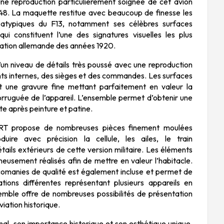
ne reproduction particulièrement soignée de cet avion
 1:48. La maquette restitue avec beaucoup de finesse les
atypiques du F13, notamment ses célèbres surfaces
ui constituent l’une des signatures visuelles les plus
iation allemande des années 1920.
’un niveau de détails très poussé avec une reproduction
ts internes, des sièges et des commandes. Les surfaces
t une gravure fine mettant parfaitement en valeur la
orruguée de l’appareil. L’ensemble permet d’obtenir une
ste après peinture et patine.
ART propose de nombreuses pièces finement moulées
uire avec précision la cellule, les ailes, le train
étails extérieurs de cette version militaire. Les éléments
neusement réalisés afin de mettre en valeur l’habitacle.
omanies de qualité est également incluse et permet de
ations différentes représentant plusieurs appareils en
nsemble offre de nombreuses possibilités de présentation
viation historique.
inal, son importance historique et son esthétique unique,