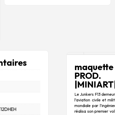
Description
taires
maquette 
PROD. 
|MINIART|
Le Junkers F13 demeure 
l’aviation civile et m
mondiale par l’ingénie
_12DHEH
réalisa son premier vo