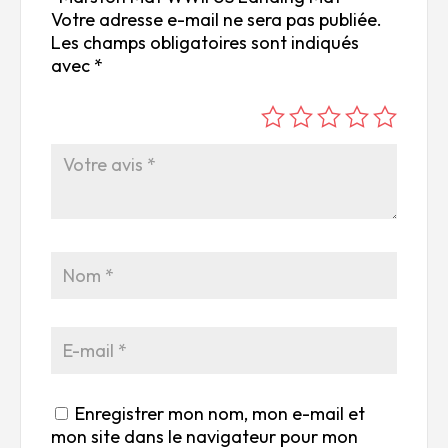
Votre adresse e-mail ne sera pas publiée.
Les champs obligatoires sont indiqués
avec
*
é
é
é
é
é
to
to
to
to
to
ile
ile
ile
ile
ile
su
s
s
s
s
r
su
su
su
su
5
r
r
r
r
5
5
5
5
Enregistrer mon nom, mon e-mail et
mon site dans le navigateur pour mon