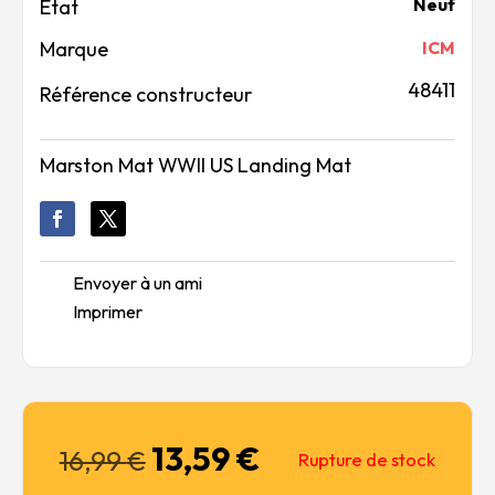
Neuf
Marque
ICM
48411
Référence constructeur
Marston Mat WWII US Landing Mat
Envoyer à un ami
Imprimer
13,59
€
Le
Le
16,99
€
Rupture de stock
prix
prix