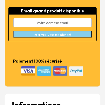
initial
actuel
était :
est :
Email quand produit disponible
16,99 €.
13,59 €.
Inscrivez-vous maintenant
Paiement 100% sécurisé
Informations