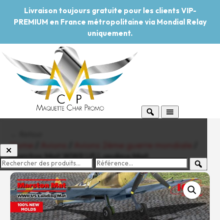
Livraison toujours gratuite pour les clients VIP-
PREMIUM en France métropolitaine via Mondial Relay
uniquement.
← Retour
Home
/
Avions
/
Avions 2ème guerre mondiale
/
Marston Mat WWII US Landing Mat
-20%
Pouvoir d'achat