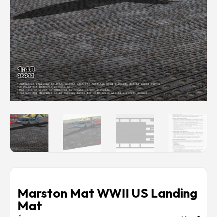
Rechercher des produits...
Mon panier
0
0,00
€
Connexion / Inscription
Véhicules
Avions
Bateaux
Trains
Figurines
Peintures
Accessoires
Puzzles
Carte cadeau
Maquette par marque
Contact
Marston Mat WWII US Landing
Mat