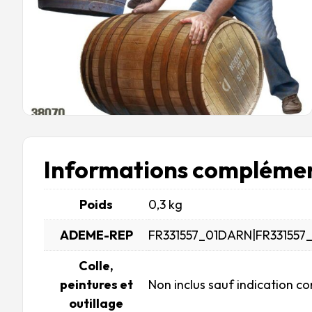
Informations complémen
Poids
0,3 kg
ADEME-REP
FR331557_01DARN|FR331557
Colle,
peintures et
Non inclus sauf indication co
outillage