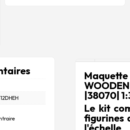
Description
taires
Maquett
WOODEN
|38070| 1:
_12DHEH
Le kit co
figurines 
ntraire
l'échel