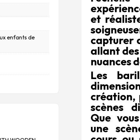
expérienc
et réalis
soigneus
capturer 
aux enfants de
allant des
nuances d
Les bari
dimension
création,
scènes d
Que vous 
une scèn
cours ou 