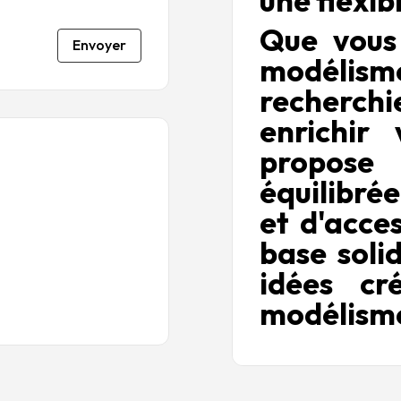
une flexib
Que vous
Envoyer
modélisme
recherch
enrichir
propos
équilibré
et d'acces
base soli
idées cré
modélism