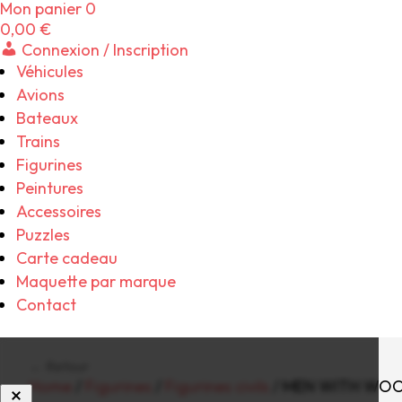
Mon panier
0
0,00
€
Connexion / Inscription
Véhicules
Avions
Bateaux
Trains
Figurines
Peintures
Accessoires
Puzzles
Carte cadeau
Maquette par marque
Contact
← Retour
Home
/
Figurines
/
Figurines civils
/ MEN WITH WO