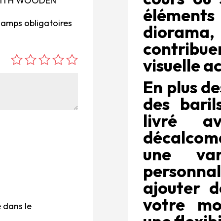
EN WITH WOODEN
élément
hamps obligatoires
dioram
contrib
visuelle a
é
é
é
é
é
to
to
to
to
to
En plus de
ile
ile
ile
ile
ile
des baril
su
s
s
s
s
r
su
su
su
su
livré a
5
r
r
r
r
décalcoma
5
5
5
5
une var
personna
ajouter d
votre mo
 dans le