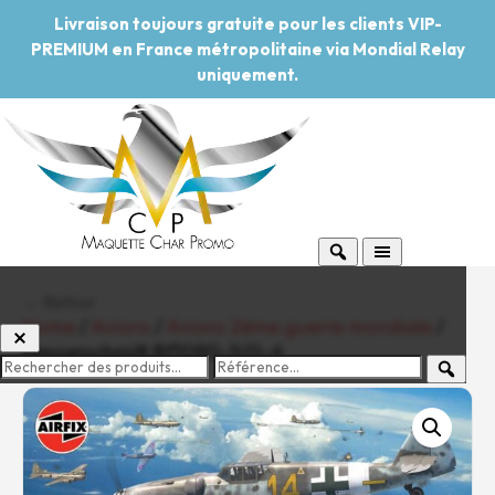
Livraison toujours gratuite pour les clients VIP-
PREMIUM en France métropolitaine via Mondial Relay
uniquement.
← Retour
Home
/
Avions
/
Avions 2ème guerre mondiale
/
Messerschmitt Bf109G-5/G-6
-20%
Pouvoir d'achat