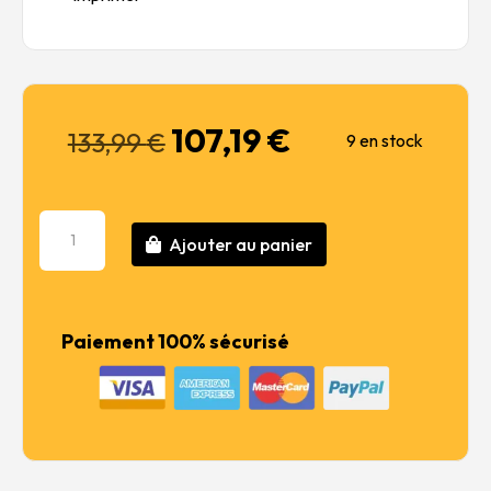
107,19
€
Le
Le
133,99
€
9 en stock
prix
prix
initial
actuel
était :
est :
quantité
133,99 €.
107,19 €.
Ajouter au panier
de
Messerschmitt
Bf109G-
5/G-
Paiement 100% sécurisé
6