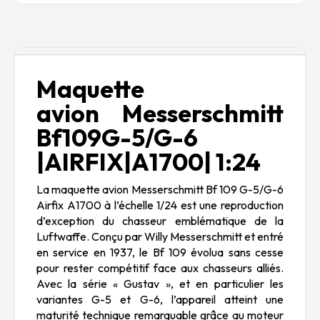
Description
Maquette
avion Messerschmitt
Bf109G-5/G-6
|AIRFIX|A1700| 1:24
La maquette avion Messerschmitt Bf 109 G-5/G-6
Airfix A1700 à l’échelle 1/24 est une reproduction
d’exception du chasseur emblématique de la
Luftwaffe. Conçu par Willy Messerschmitt et entré
en service en 1937, le Bf 109 évolua sans cesse
pour rester compétitif face aux chasseurs alliés.
Avec la série « Gustav », et en particulier les
variantes G-5 et G-6, l’appareil atteint une
maturité technique remarquable grâce au moteur