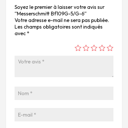
Soyez le premier à laisser votre avis sur
“Messerschmitt Bf109G-5/G-6”
Votre adresse e-mail ne sera pas publiée.
Les champs obligatoires sont indiqués
avec
*
é
é
é
é
é
to
to
to
to
to
ile
ile
ile
ile
ile
su
s
s
s
s
r
su
su
su
su
5
r
r
r
r
5
5
5
5