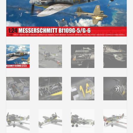
Rechercher des produits...
Mon panier
0
0,00
€
Connexion / Inscription
Véhicules
Avions
Bateaux
Trains
Figurines
Peintures
Accessoires
Puzzles
Carte cadeau
Maquette par marque
Contact