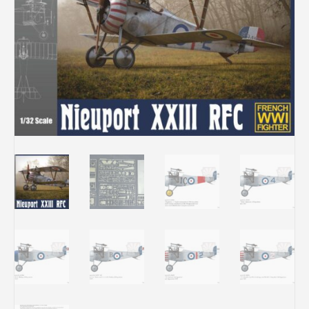
Rechercher des produits...
Mon panier
0
0,00
€
Connexion / Inscription
Véhicules
Avions
Bateaux
Trains
Figurines
Peintures
Accessoires
Puzzles
Carte cadeau
Maquette par marque
Contact