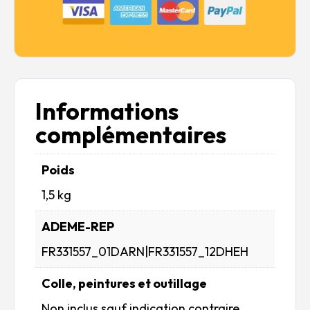
Informations
complémentaires
Poids
1,5 kg
ADEME-REP
FR331557_01DARN|FR331557_12DHEH
Colle, peintures et outillage
Non inclus sauf indication contraire