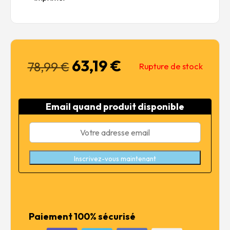
63,19
€
Le
Le
78,99
€
Rupture de stock
prix
prix
initial
actuel
était :
est :
Email quand produit disponible
78,99 €.
63,19 €.
Inscrivez-vous maintenant
Paiement 100% sécurisé