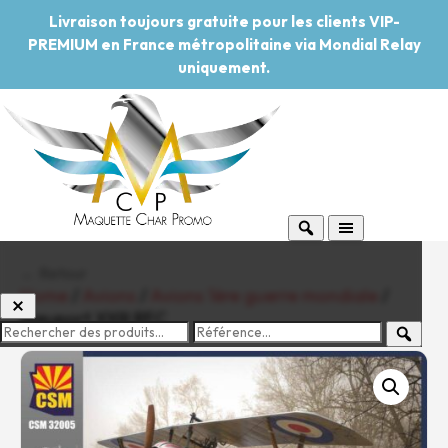
Livraison toujours gratuite pour les clients VIP-
PREMIUM en France métropolitaine via Mondial Relay
uniquement.
← Retour
Home
/
Avions
/
Avions 1ère guerre mondiale
/
Nieuport XXIII RFC
-20%
Pouvoir d'achat