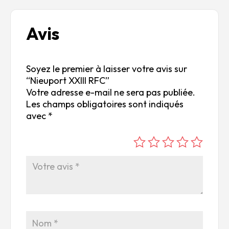
Avis
Soyez le premier à laisser votre avis sur
“Nieuport XXIII RFC”
Votre adresse e-mail ne sera pas publiée.
Les champs obligatoires sont indiqués
avec
*
é
é
é
é
é
to
to
to
to
to
ile
ile
ile
ile
ile
su
s
s
s
s
r
su
su
su
su
5
r
r
r
r
5
5
5
5