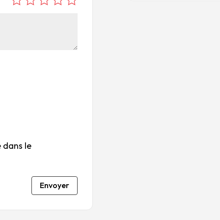
é
é
é
é
é
to
to
to
to
to
ile
ile
ile
ile
ile
su
s
s
s
s
r
su
su
su
su
5
r
r
r
r
5
5
5
5
 dans le
Envoyer