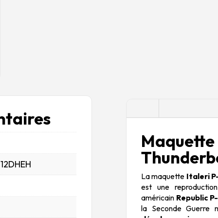
Description
taires
Maque
Thunderbo
_12DHEH
La maquette
Italeri 
est une reproductio
américain
Republic P
la Seconde Guerre 