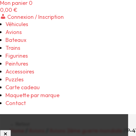
Mon panier
0
0,00
€
Connexion / Inscription
Véhicules
Avions
Bateaux
Trains
Figurines
Peintures
Accessoires
Puzzles
Carte cadeau
Maquette par marque
Contact
← Retour
Home
/
Avions
/
Avions 2ème guerre mondiale
/ P-4