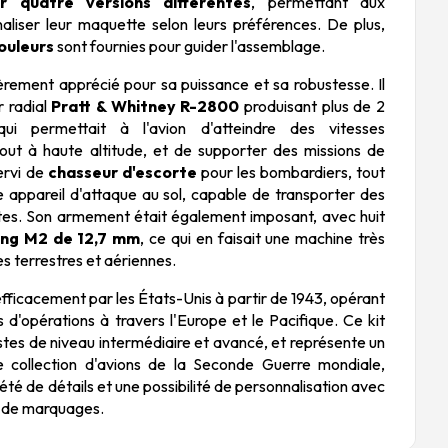
r quatre versions différentes
, permettant aux
aliser leur maquette selon leurs préférences. De plus,
couleurs
sont fournies pour guider l'assemblage.
èrement apprécié pour sa puissance et sa robustesse. Il
r radial
Pratt & Whitney R-2800
produisant plus de 2
i permettait à l'avion d'atteindre des vitesses
tout à haute altitude, et de supporter des missions de
servi de
chasseur d'escorte
pour les bombardiers, tout
 appareil d'attaque au sol, capable de transporter des
es. Son armement était également imposant, avec huit
ing M2 de 12,7 mm
, ce qui en faisait une machine très
es terrestres et aériennes.
efficacement par les États-Unis à partir de 1943, opérant
s d'opérations à travers l'Europe et le Pacifique. Ce kit
stes de niveau intermédiaire et avancé, et représente un
e collection d'avions de la Seconde Guerre mondiale,
été de détails et une possibilité de personnalisation avec
s de marquages.