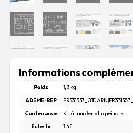
Informations complémen
Poids
1,2 kg
ADEME-REP
FR331557_01DARN|FR331557
Contenance
Kit à monter et à peindre
Echelle
1:48