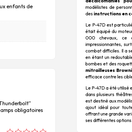
décalcomanies pou
aux enfants de
modélistes de personn
des
instructions en 
Le P-47D est particuli
était équipé du moteu
000 chevaux, ce qu
impressionnantes, sur
combat difficiles. Il a 
en étant un redoutable
bombes et des roquett
mitrailleuses Brown
efficace contre les cibl
Le P-47D a été utilisé 
dans plusieurs théâtre
est destiné aux modéli
D Thunderbolt”
ajout idéal pour tout
hamps obligatoires
offrant une grande vari
ses différentes option