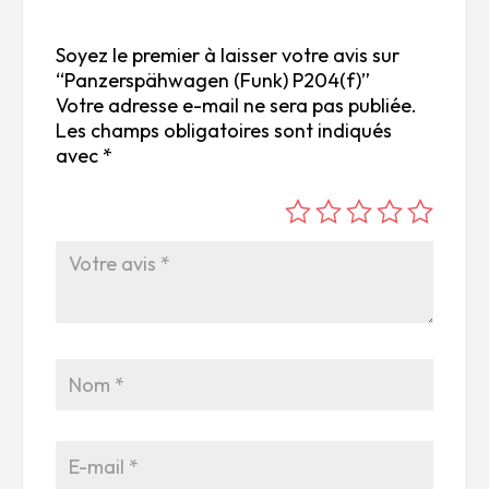
Soyez le premier à laisser votre avis sur
“Panzerspähwagen (Funk) P204(f)”
Votre adresse e-mail ne sera pas publiée.
Les champs obligatoires sont indiqués
avec
*
é
é
é
é
é
to
to
to
to
to
ile
ile
ile
ile
ile
su
s
s
s
s
r
su
su
su
su
5
r
r
r
r
5
5
5
5