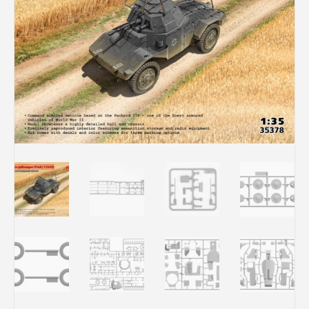
Rechercher des produits...
Mon panier
0
0,00
€
Connexion / Inscription
Véhicules
Avions
Bateaux
Trains
Figurines
Peintures
Accessoires
Puzzles
Carte cadeau
Maquette par marque
Contact