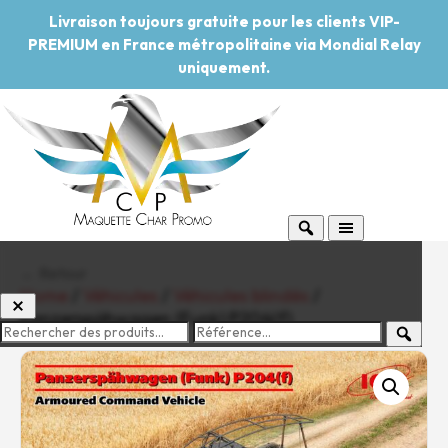
Livraison toujours gratuite pour les clients VIP-
PREMIUM en France métropolitaine via Mondial Relay
uniquement.
← Retour
Home
/
Véhicules
/
Véhicules blindés
/
Panzerspähwagen (Funk) P204(f)
-20%
Pouvoir d'achat