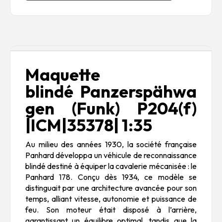
Description
Maquette
blindé Panzerspähwa
gen (Funk) P204(f)
|ICM|35378| 1:35
Au milieu des années 1930, la société française
Panhard développa un véhicule de reconnaissance
blindé destiné à équiper la cavalerie mécanisée : le
Panhard 178. Conçu dès 1934, ce modèle se
distinguait par une architecture avancée pour son
temps, alliant vitesse, autonomie et puissance de
feu. Son moteur était disposé à l’arrière,
garantissant un équilibre optimal, tandis que la