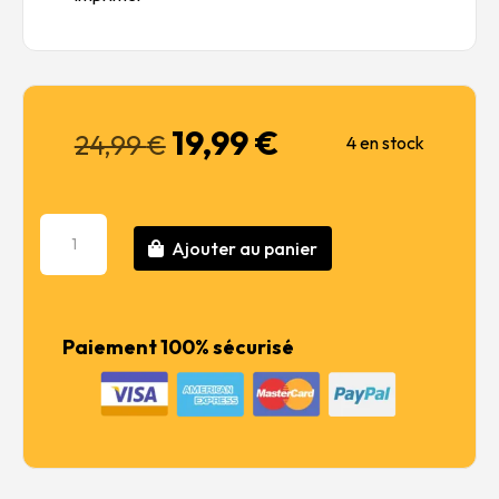
19,99
€
Le
Le
24,99
€
4 en stock
prix
prix
initial
actuel
était :
est :
quantité
24,99 €.
19,99 €.
Ajouter au panier
de
Reggiane
Re.2002
Ariete
Paiement 100% sécurisé