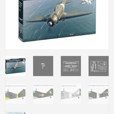
Rechercher des produits...
Mon panier
0
0,00
€
Connexion / Inscription
Véhicules
Avions
Bateaux
Trains
Figurines
Peintures
Accessoires
Puzzles
Carte cadeau
Maquette par marque
Contact