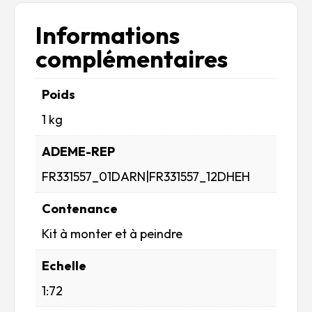
Informations
complémentaires
Poids
1 kg
ADEME-REP
FR331557_01DARN|FR331557_12DHEH
Contenance
Kit à monter et à peindre
Echelle
1:72