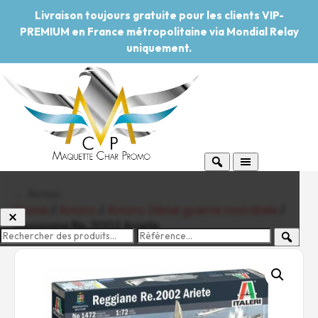
Livraison toujours gratuite pour les clients VIP-
PREMIUM en France métropolitaine via Mondial Relay
uniquement.
← Retour
Home
/
Avions
/
Avions 2ème guerre mondiale
/
Reggiane Re.2002 Ariete
-20%
Pouvoir d'achat