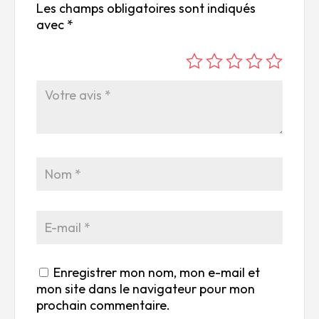
Les champs obligatoires sont indiqués
avec
*
é
é
é
é
é
to
to
to
to
to
ile
ile
ile
ile
ile
su
s
s
s
s
r
su
su
su
su
5
r
r
r
r
5
5
5
5
Enregistrer mon nom, mon e-mail et
mon site dans le navigateur pour mon
prochain commentaire.