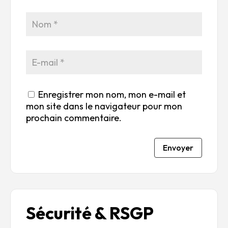
r
su
su
su
su
5
r
r
r
r
5
5
5
5
Enregistrer mon nom, mon e-mail et
mon site dans le navigateur pour mon
prochain commentaire.
Envoyer
Sécurité & RSGP