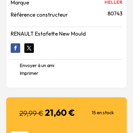
Marque
HELLER
80743
Référence constructeur
RENAULT Estafette New Mould
Envoyer à un ami
Imprimer
21,60
€
Le
Le
29,99
€
15 en stock
prix
prix
initial
actuel
était :
est :