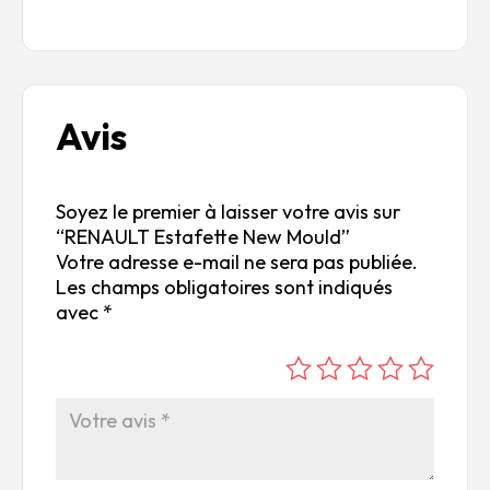
Avis
Soyez le premier à laisser votre avis sur
“RENAULT Estafette New Mould”
Votre adresse e-mail ne sera pas publiée.
Les champs obligatoires sont indiqués
avec
*
é
é
é
é
é
to
to
to
to
to
ile
ile
ile
ile
ile
su
s
s
s
s