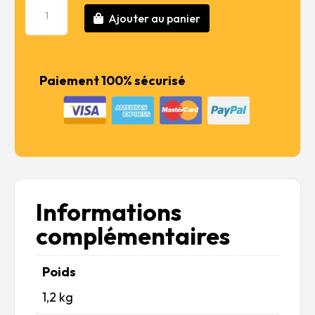
quantité
29,99 €.
21,60 €.
Ajouter au panier
de
RENAULT
Estafette
New
Paiement 100% sécurisé
Mould
Informations
complémentaires
Poids
1,2 kg