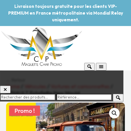
Livraison toujours gratuite pour les clients VIP-
PREMIUM en France métropolitaine via Mondial Relay
uniquement.
← Retour
Home
/
Véhicules
/
Voitures et camionnettes
/
RENAULT Estafette New Mould
Promo !
-20%
Pouvoir d'achat