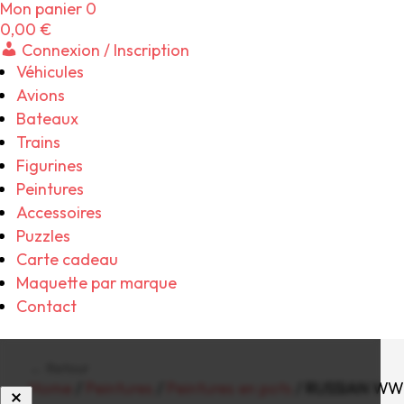
Mon panier
0
0,00
€
Connexion / Inscription
Véhicules
Avions
Bateaux
Trains
Figurines
Peintures
Accessoires
Puzzles
Carte cadeau
Maquette par marque
Contact
← Retour
Home
/
Peintures
/
Peintures en pots
/ RUSSIAN WW