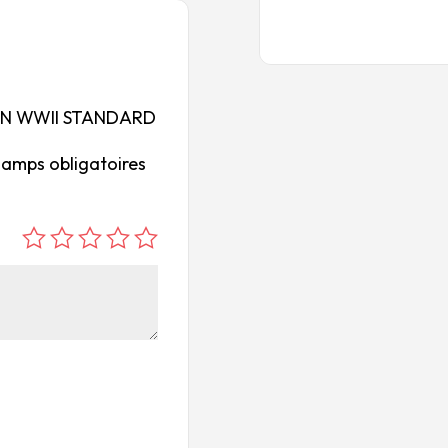
SSIAN WWII STANDARD
hamps obligatoires
é
é
é
é
é
to
to
to
to
to
ile
ile
ile
ile
ile
su
s
s
s
s
r
su
su
su
su
5
r
r
r
r
5
5
5
5