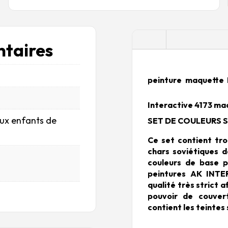
Description
taires
peinture maquet
Interactive 4173 ma
aux enfants de
SET DE COULEURS S
Ce set contient tro
chars soviétiques d
couleurs de base p
peintures AK INTE
qualité très strict a
pouvoir de couvert
contient les teintes