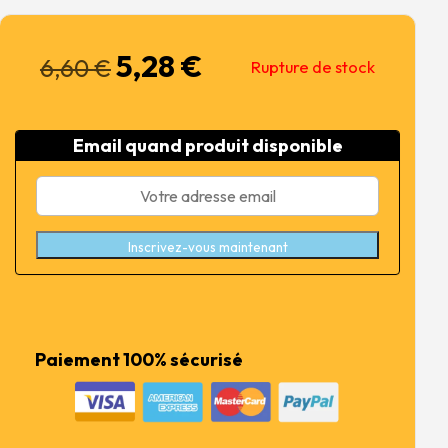
5,28
€
Le
Le
6,60
€
Rupture de stock
prix
prix
initial
actuel
était :
est :
Email quand produit disponible
6,60 €.
5,28 €.
Inscrivez-vous maintenant
Paiement 100% sécurisé