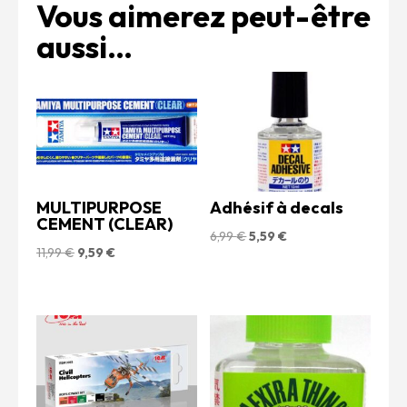
Vous aimerez peut-être
aussi…
MULTIPURPOSE
Adhésif à decals
CEMENT (CLEAR)
Le
Le
6,99
€
5,59
€
Le
Le
11,99
€
9,59
€
prix
prix
prix
prix
initial
actuel
initial
actuel
était :
est :
était :
est :
6,99 €.
5,59 €.
11,99 €.
9,59 €.