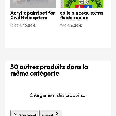
Acrylic paint set for
colle pinceau extra
Civil Helicopters
fluide rapide
Le
Le
Le
Le
12,99
€
10,39
€
7,99
€
6,39
€
prix
prix
prix
prix
initial
actuel
initial
actuel
était :
est :
était :
est :
12,99 €.
10,39 €.
7,99 €.
6,39 €.
30 autres produits dans la
même catégorie
Chargement des produits...
Précédent
Suivant