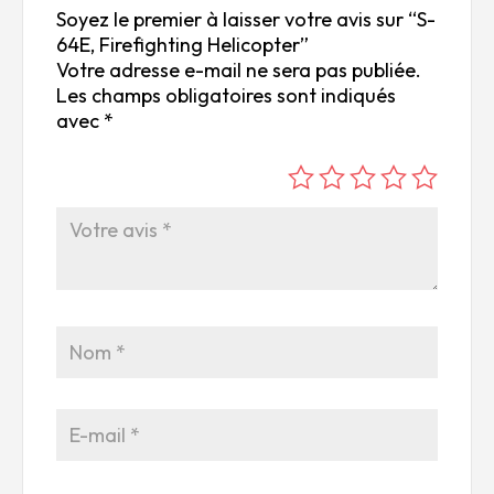
Soyez le premier à laisser votre avis sur “S-
64E, Firefighting Helicopter”
Votre adresse e-mail ne sera pas publiée.
Les champs obligatoires sont indiqués
avec
*
é
é
é
é
é
to
to
to
to
to
ile
ile
ile
ile
ile
su
s
s
s
s
r
su
su
su
su
5
r
r
r
r
5
5
5
5