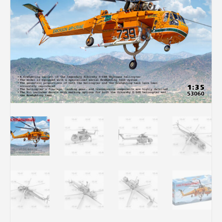
Rechercher des produits...
Mon panier
0
0,00
€
Connexion / Inscription
Véhicules
Avions
Bateaux
Trains
Figurines
Peintures
Accessoires
Puzzles
Carte cadeau
Maquette par marque
Contact