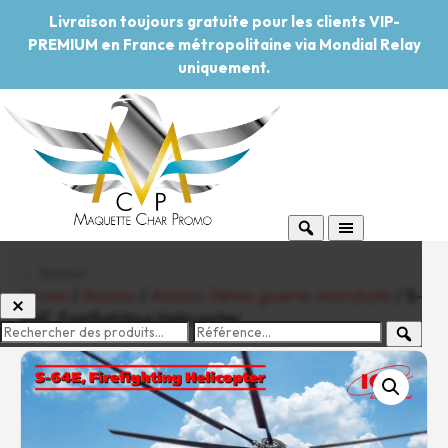
Livraison toujours gratuite pour les clients VIP-
PREMIUM en France métropolitaine via Mondial Relay
uniquement.
← Retour
Home
/
Avions
/
Avions 2ème guerre mondiale
/ S-
64E, Firefighting Helicopter
-20%
Pouvoir d'achat