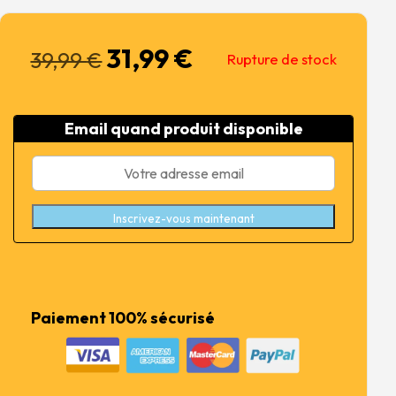
31,99
€
Le
Le
39,99
€
Rupture de stock
prix
prix
initial
actuel
était :
est :
Email quand produit disponible
39,99 €.
31,99 €.
Inscrivez-vous maintenant
Paiement 100% sécurisé