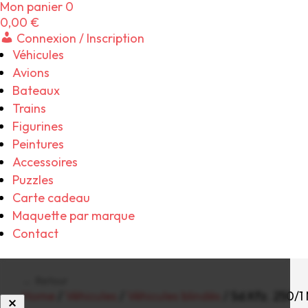
Mon panier
0
0,00
€
Connexion / Inscription
Véhicules
Avions
Bateaux
Trains
Figurines
Peintures
Accessoires
Puzzles
Carte cadeau
Maquette par marque
Contact
← Retour
Home
/
Véhicules
/
Véhicules blindés
/ Sd.Kfz. 250/1