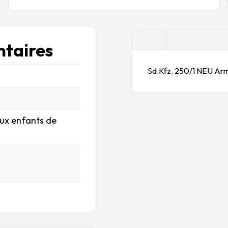
Description
taires
Sd.Kfz. 250/1 NEU Arm
aux enfants de