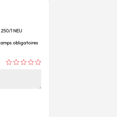
. 250/1 NEU
hamps obligatoires
é
é
é
é
é
to
to
to
to
to
ile
ile
ile
ile
ile
su
s
s
s
s
r
su
su
su
su
5
r
r
r
r
5
5
5
5