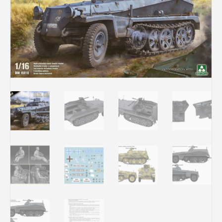
Rechercher des produits...
Mon panier
0
0,00
€
Connexion / Inscription
Véhicules
Avions
Bateaux
Trains
Figurines
Peintures
Accessoires
Puzzles
Carte cadeau
Maquette par marque
Contact