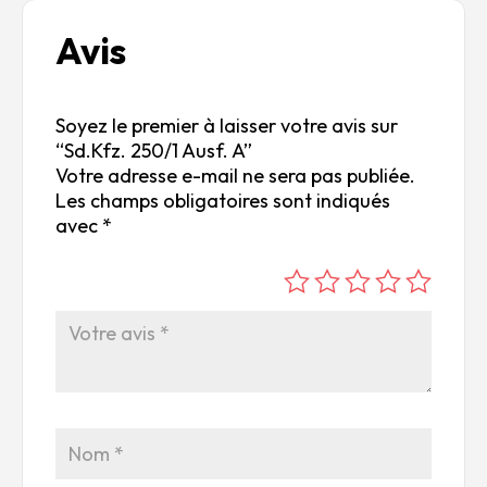
Avis
Soyez le premier à laisser votre avis sur
“Sd.Kfz. 250/1 Ausf. A”
Votre adresse e-mail ne sera pas publiée.
Les champs obligatoires sont indiqués
avec
*
é
é
é
é
é
to
to
to
to
to
ile
ile
ile
ile
ile
su
s
s
s
s
r
su
su
su
su
5
r
r
r
r
5
5
5
5