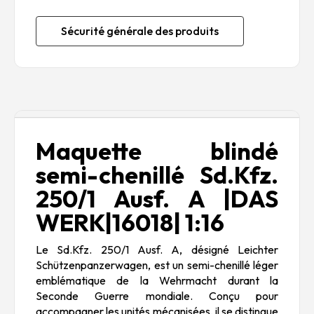
Sécurité générale des produits
Description
Maquette blindé
semi-chenillé Sd.Kfz.
250/1 Ausf. A |DAS
WERK|16018| 1:16
Le
Sd.Kfz. 250/1 Ausf. A
, désigné Leichter
Schützenpanzerwagen, est un semi-chenillé léger
emblématique de la
Wehrmacht
durant la
Seconde Guerre mondiale. Conçu pour
accompagner les unités mécanisées, il se distingue