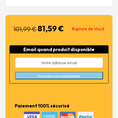
81,59
€
Le
Le
101,99
€
Rupture de stock
prix
prix
initial
actuel
était :
est :
Email quand produit disponible
101,99 €.
81,59 €.
Inscrivez-vous maintenant
Paiement 100% sécurisé