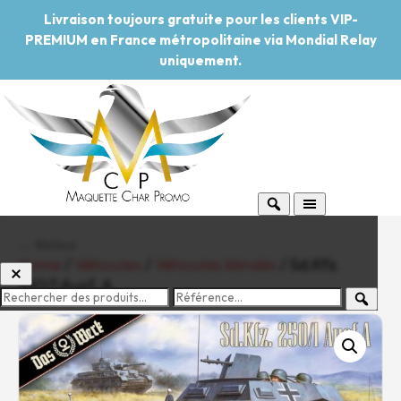
Livraison toujours gratuite pour les clients VIP-
PREMIUM en France métropolitaine via Mondial Relay
uniquement.
← Retour
Home
/
Véhicules
/
Véhicules blindés
/ Sd.Kfz.
250/1 Ausf. A
-20%
Pouvoir d'achat