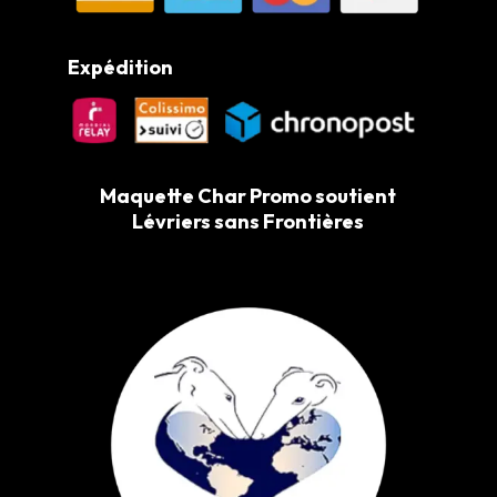
Expédition
Maquette Char Promo soutient
Lévriers sans Frontières