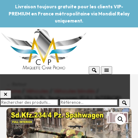
Livraison toujours gratuite pour les clients VIP-
PREMIUM en France métropolitaine via Mondial Relay
uniquement.
← Retour
Home
/
Véhicules
/
Véhicules blindés
/
Sd.Kfz.234/4 Pz. Spahwagen (FULL INTERIOR)
-20%
Pouvoir d'achat