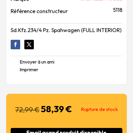
5118
Référence constructeur
Sd.Kfz.234/4 Pz. Spahwagen (FULL INTERIOR)
Envoyer à un ami
Imprimer
58,39
€
Le
Le
72,99
€
Rupture de stock
prix
prix
initial
actuel
était :
est :
Email quand produit disponible