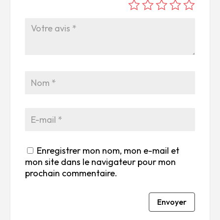
é
é
é
é
é
to
to
to
to
to
ile
ile
ile
ile
ile
su
s
s
s
s
r
su
su
su
su
5
r
r
r
r
5
5
5
5
Enregistrer mon nom, mon e-mail et
mon site dans le navigateur pour mon
prochain commentaire.
Envoyer